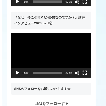
00:00
07:39
ー
『なぜ、今こそIEMJが必要なのですか？』講師
インタビュー2023 part②
動
画
プ
レ
ー
ヤ
00:00
07:28
ー
SNSのフォローをお願いいたします☆
IEMJをフォローする