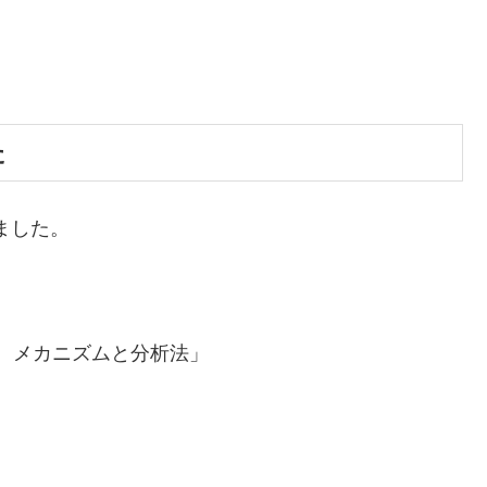
た
ました。
XX メカニズムと分析法」