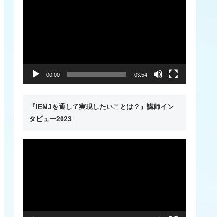
画
プ
レ
ー
ヤ
00:00
03:54
ー
『IEMJを通して実現したいことは？』講師イン
タビュー2023
動
画
プ
レ
ー
ヤ