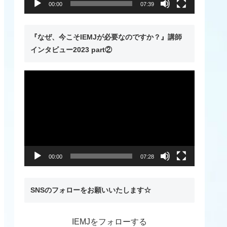
00:00
07:39
ー
『なぜ、今こそIEMJが必要なのですか？』講師
インタビュー2023 part②
動
画
プ
レ
ー
ヤ
00:00
07:28
ー
SNSのフォローをお願いいたします☆
IEMJをフォローする