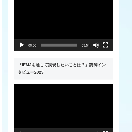
画
プ
レ
ー
ヤ
00:00
03:54
ー
『IEMJを通して実現したいことは？』講師イン
タビュー2023
動
画
プ
レ
ー
ヤ